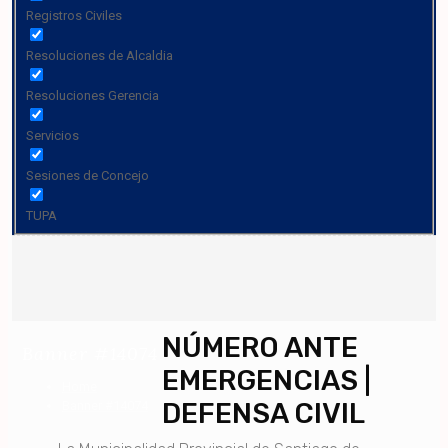
Registros Civiles
Resoluciones de Alcaldia
Resoluciones Gerencia
Servicios
Sesiones de Concejo
TUPA
NÚMERO ANTE
Banner #14074
EMERGENCIAS |
Home
DEFENSA CIVIL
Banner #14074